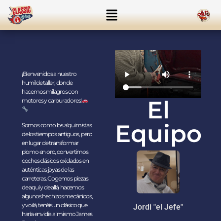
¡Bienvenidos a nuestro
humilde taller, donde
hacemos milagros con
El
motores y carburadores!
Equipo
Somos como los alquimistas
de los tiempos antiguos, pero
en lugar de transformar
plomo en oro, convertimos
coches clásicos oxidados en
auténticas joyas de las
carreteras. Cogemos piezas
de aquí y de allá, hacemos
algunos hechizos mecánicos,
y voilà, tenéis un clásico que
Jordi "el Jefe"
haría envidia al mismo James